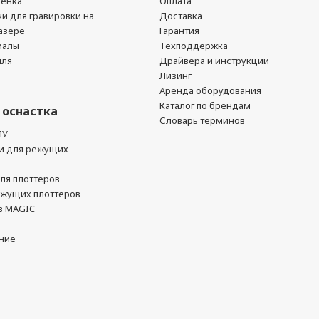
ленка
Оплата
чи для гравировки на
Доставка
азере
Гарантия
иалы
Техподдержка
йля
Драйвера и инструкции
Лизинг
Аренда оборудования
Каталог по брендам
 оснастка
Словарь терминов
ПУ
и для режущих
ля плоттеров
ежущих плоттеров
в MAGIC
ние