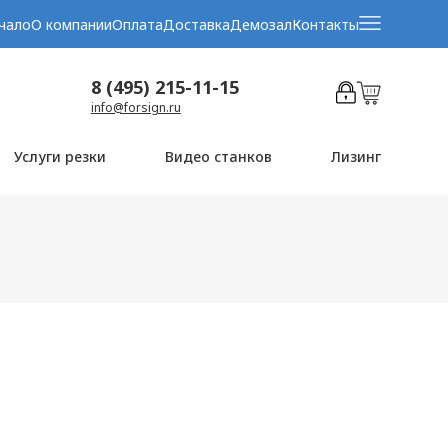
чало
О компании
Оплата
Доставка
Демозал
Контакты
8 (495) 215-11-15
info@forsign.ru
Услуги резки
Видео станков
Лизинг