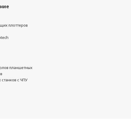
ание
ущих плоттеров
otech
олов планшетных
ов
 станков с ЧПУ