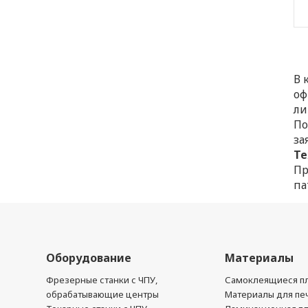
В 
оф
ли
По
за
Те
Пр
па
Оборудование
Материалы
Фрезерные станки с ЧПУ,
Самоклеящиеся пл
обрабатывающие центры
Материалы для печ