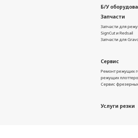
Б/У оборудов
Запчасти
Запчасти для реж
SignCut и Redsail
Запчасти для Grav
Сервис
Ремонт режущих г
режущих плоттер
Сервис фрезерных
Услуги резки