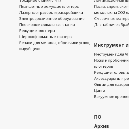
Токарные станки с ЧПУ
Ламинационная п
Планшетные режущие плоттеры
Пасты, спреи, скот
Лазерные гравёры и раскройщики
металлах на CO2 л
Электроэрозионное оборудование
Смазочные матер
Плоскошлифовальные станки
Для табличек Бра
Режущие плоттеры
Широкоформатные сканеры
Резаки для металла, обрезчики углов,
Инструмент и
вырубщики
Инструмент для Ч
Ножи и пробойник
плоттеров
Режущие головы д
Аксессуары для р
Опции для лазеро
Цанги
Вакуумное крепле
ПО
Архив