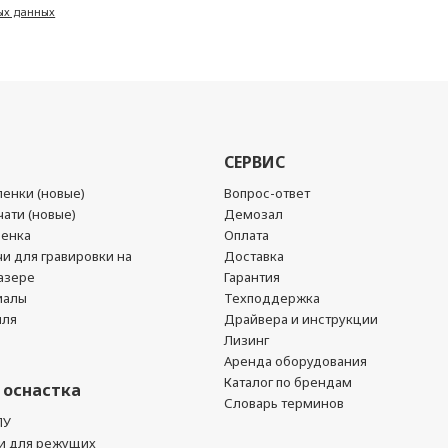
ых данных
СЕРВИС
енки (новые)
Вопрос-ответ
ати (новые)
Демозал
ленка
Оплата
чи для гравировки на
Доставка
азере
Гарантия
иалы
Техподдержка
йля
Драйвера и инструкции
Лизинг
Аренда оборудования
Каталог по брендам
 оснастка
Словарь терминов
ПУ
и для режущих