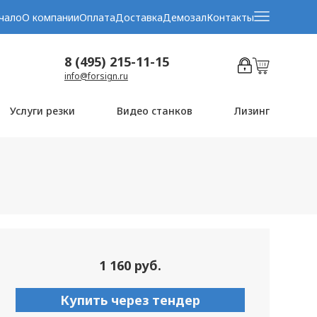
чало
О компании
Оплата
Доставка
Демозал
Контакты
8 (495) 215-11-15
info@forsign.ru
Услуги резки
Видео станков
Лизинг
1 160 руб.
Купить через тендер