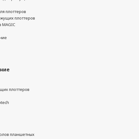
ля плоттеров
ежущих плоттеров
в MAGIC
ние
ание
ущих плоттеров
otech
олов планшетных