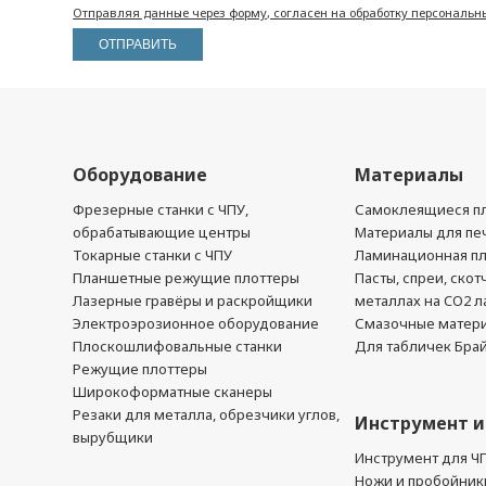
Отправляя данные через форму, согласен на обработку персональн
Оборудование
Материалы
Фрезерные станки с ЧПУ,
Самоклеящиеся пл
обрабатывающие центры
Материалы для печ
Токарные станки с ЧПУ
Ламинационная п
Планшетные режущие плоттеры
Пасты, спреи, скот
Лазерные гравёры и раскройщики
металлах на CO2 л
Электроэрозионное оборудование
Смазочные матер
Плоскошлифовальные станки
Для табличек Бра
Режущие плоттеры
Широкоформатные сканеры
Резаки для металла, обрезчики углов,
Инструмент и
вырубщики
Инструмент для Ч
Ножи и пробойник