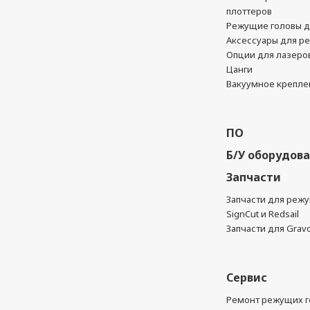
плоттеров
Режущие головы д
Аксессуары для р
Опции для лазеро
Цанги
Вакуумное крепле
ПО
Б/У оборудов
Запчасти
Запчасти для реж
SignCut и Redsail
Запчасти для Grav
Сервис
Ремонт режущих г