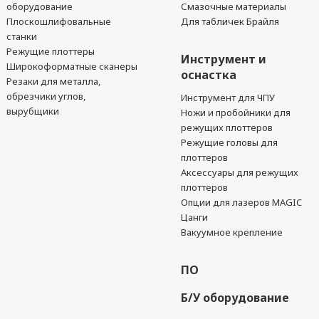
оборудование
Смазочные материалы
Плоскошлифовальные
Для табличек Брайля
станки
Режущие плоттеры
Инструмент и
Широкоформатные сканеры
оснастка
Резаки для металла,
обрезчики углов,
Инструмент для ЧПУ
вырубщики
Ножи и пробойники для
режущих плоттеров
Режущие головы для
плоттеров
Аксессуары для режущих
плоттеров
Опции для лазеров MAGIC
Цанги
Вакуумное крепление
ПО
Б/У оборудование