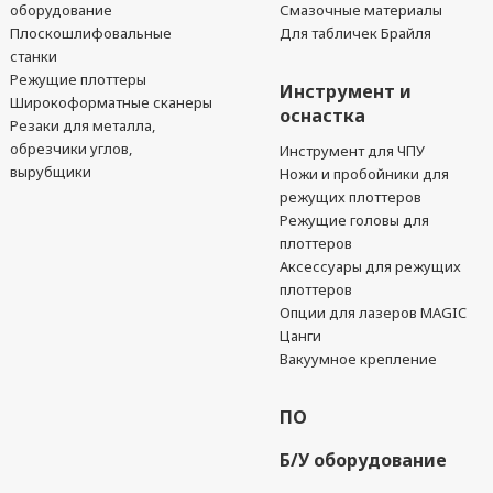
оборудование
Смазочные материалы
Плоскошлифовальные
Для табличек Брайля
станки
Режущие плоттеры
Инструмент и
Широкоформатные сканеры
оснастка
Резаки для металла,
обрезчики углов,
Инструмент для ЧПУ
вырубщики
Ножи и пробойники для
режущих плоттеров
Режущие головы для
плоттеров
Аксессуары для режущих
плоттеров
Опции для лазеров MAGIC
Цанги
Вакуумное крепление
ПО
Б/У оборудование