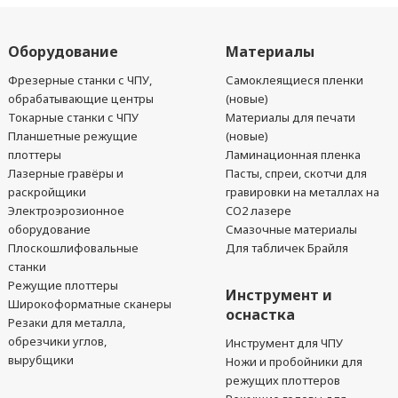
Оборудование
Материалы
Фрезерные станки с ЧПУ,
Самоклеящиеся пленки
обрабатывающие центры
(новые)
Токарные станки с ЧПУ
Материалы для печати
Планшетные режущие
(новые)
плоттеры
Ламинационная пленка
Лазерные гравёры и
Пасты, спреи, скотчи для
раскройщики
гравировки на металлах на
Электроэрозионное
CO2 лазере
оборудование
Смазочные материалы
Плоскошлифовальные
Для табличек Брайля
станки
Режущие плоттеры
Инструмент и
Широкоформатные сканеры
оснастка
Резаки для металла,
обрезчики углов,
Инструмент для ЧПУ
вырубщики
Ножи и пробойники для
режущих плоттеров