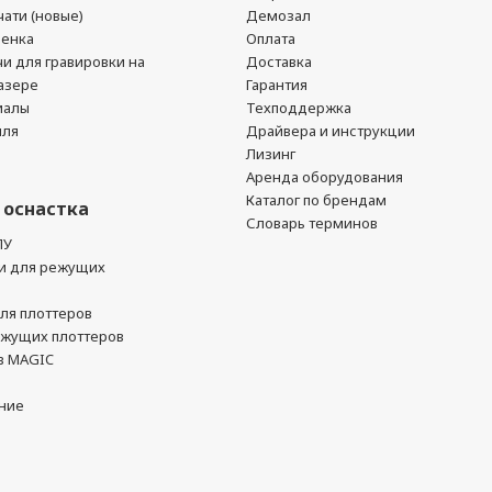
ати (новые)
Демозал
ленка
Оплата
чи для гравировки на
Доставка
азере
Гарантия
иалы
Техподдержка
йля
Драйвера и инструкции
Лизинг
Аренда оборудования
Каталог по брендам
 оснастка
Словарь терминов
ПУ
и для режущих
ля плоттеров
ежущих плоттеров
в MAGIC
ние