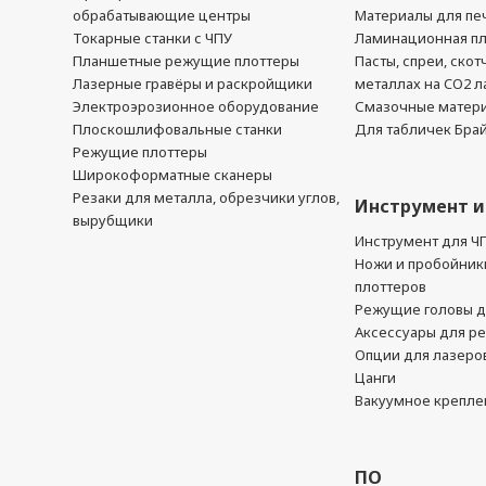
обрабатывающие центры
Материалы для печ
Токарные станки с ЧПУ
Ламинационная п
Планшетные режущие плоттеры
Пасты, спреи, скот
Лазерные гравёры и раскройщики
металлах на CO2 л
Электроэрозионное оборудование
Смазочные матер
Плоскошлифовальные станки
Для табличек Бра
Режущие плоттеры
Широкоформатные сканеры
Резаки для металла, обрезчики углов,
Инструмент и
вырубщики
Инструмент для Ч
Ножи и пробойник
плоттеров
Режущие головы д
Аксессуары для р
Опции для лазеро
Цанги
Вакуумное крепле
ПО