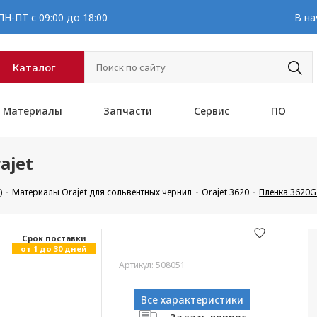
Н-ПТ с 09:00 до 18:00
В на
Каталог
Материалы
Запчасти
Сервис
ПО
ajet
)
Материалы Orajet для сольвентных чернил
Orajet 3620
Пленка 3620G 
Cрок поставки
от 1 до 30 дней
Артикул: 508051
Все характеристики