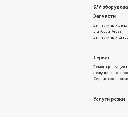
Б/У оборудов
Запчасти
Запчасти для реж
SignCut и Redsail
Запчасти для Grav
Сервис
Ремонт режущих г
режущих плоттер
Сервис фрезерных
Услуги резки