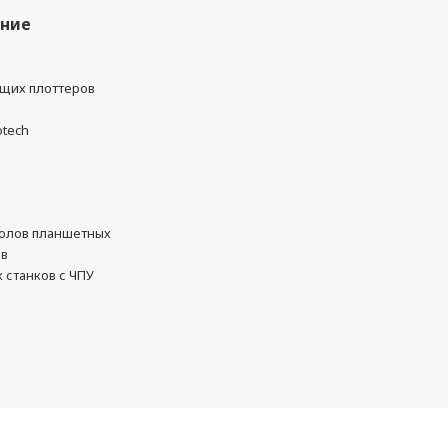
ание
ущих плоттеров
otech
олов планшетных
ов
 станков с ЧПУ