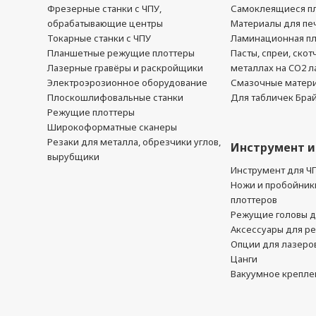
Фрезерные станки с ЧПУ,
Самоклеящиеся пл
обрабатывающие центры
Материалы для печ
Токарные станки с ЧПУ
Ламинационная п
Планшетные режущие плоттеры
Пасты, спреи, скот
Лазерные гравёры и раскройщики
металлах на CO2 л
Электроэрозионное оборудование
Смазочные матер
Плоскошлифовальные станки
Для табличек Бра
Режущие плоттеры
Широкоформатные сканеры
Резаки для металла, обрезчики углов,
Инструмент и
вырубщики
Инструмент для Ч
Ножи и пробойник
плоттеров
Режущие головы д
Аксессуары для р
Опции для лазеро
Цанги
Вакуумное крепле