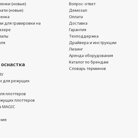
енки (новые)
Вопрос-ответ
ати (новые)
Демозал
ленка
Оплата
чи для гравировки на
Доставка
азере
Гарантия
иалы
Техподдержка
йля
Драйвера и инструкции
Лизинг
Аренда оборудования
Каталог по брендам
 оснастка
Словарь терминов
ПУ
и для режущих
ля плоттеров
ежущих плоттеров
в MAGIC
ние