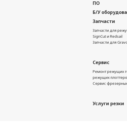
ПО
Б/У оборудов
Запчасти
Запчасти для реж
SignCut и Redsail
Запчасти для Grav
Сервис
Ремонт режущих г
режущих плоттер
Сервис фрезерных
Услуги резки