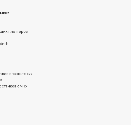
ание
ущих плоттеров
otech
олов планшетных
ов
 станков с ЧПУ