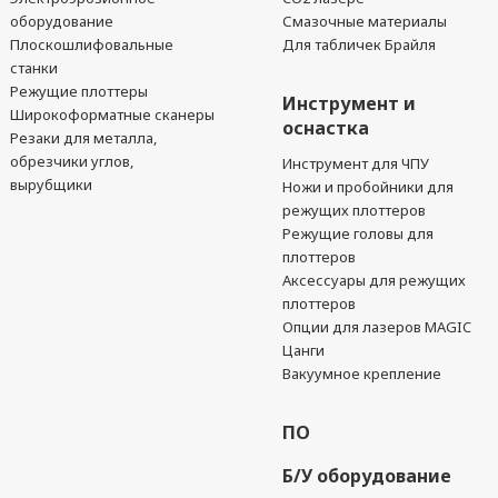
оборудование
Смазочные материалы
Плоскошлифовальные
Для табличек Брайля
станки
Режущие плоттеры
Инструмент и
Широкоформатные сканеры
оснастка
Резаки для металла,
обрезчики углов,
Инструмент для ЧПУ
вырубщики
Ножи и пробойники для
режущих плоттеров
Режущие головы для
плоттеров
Аксессуары для режущих
плоттеров
Опции для лазеров MAGIC
Цанги
Вакуумное крепление
ПО
Б/У оборудование