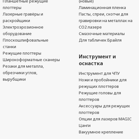
Планшетные режущие
(новые)
плоттеры
Ламинационная пленка
Лазерные гравёры и
Пасты, спреи, скотчи для
раскройщики
гравировки на металлах на
Электроэрозионное
CO2 лазере
оборудование
Смазочные материалы
Плоскошлифовальные
Для табличек Брайля
станки
Режущие плоттеры
Инструмент и
Широкоформатные сканеры
оснастка
Резаки для металла,
обрезчики углов,
Инструмент для ЧПУ
вырубщики
Ножи и пробойники для
режущих плоттеров
Режущие головы для
плоттеров
Аксессуары для режущих
плоттеров
Опции для лазеров MAGIC
Цанги
Вакуумное крепление