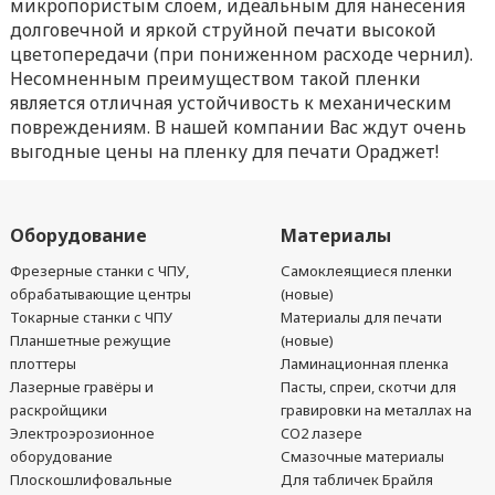
микропористым слоем, идеальным для нанесения
долговечной и яркой струйной печати высокой
цветопередачи (при пониженном расходе чернил).
Несомненным преимуществом такой пленки
является отличная устойчивость к механическим
повреждениям. В нашей компании Вас ждут очень
выгодные цены на пленку для печати Ораджет!
Оборудование
Материалы
Фрезерные станки с ЧПУ,
Самоклеящиеся пленки
обрабатывающие центры
(новые)
Токарные станки с ЧПУ
Материалы для печати
Планшетные режущие
(новые)
плоттеры
Ламинационная пленка
Лазерные гравёры и
Пасты, спреи, скотчи для
раскройщики
гравировки на металлах на
Электроэрозионное
CO2 лазере
оборудование
Смазочные материалы
Плоскошлифовальные
Для табличек Брайля