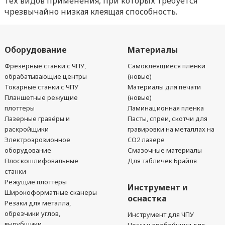
тех видов применения, при которых требуется
чрезвычайно низкая клеящая способность.
Оборудование
Материалы
Фрезерные станки с ЧПУ,
Самоклеящиеся пленки
обрабатывающие центры
(новые)
Токарные станки с ЧПУ
Материалы для печати
Планшетные режущие
(новые)
плоттеры
Ламинационная пленка
Лазерные гравёры и
Пасты, спреи, скотчи для
раскройщики
гравировки на металлах на
Электроэрозионное
CO2 лазере
оборудование
Смазочные материалы
Плоскошлифовальные
Для табличек Брайля
станки
Режущие плоттеры
Инструмент и
Широкоформатные сканеры
оснастка
Резаки для металла,
обрезчики углов,
Инструмент для ЧПУ
вырубщики
Ножи и пробойники для