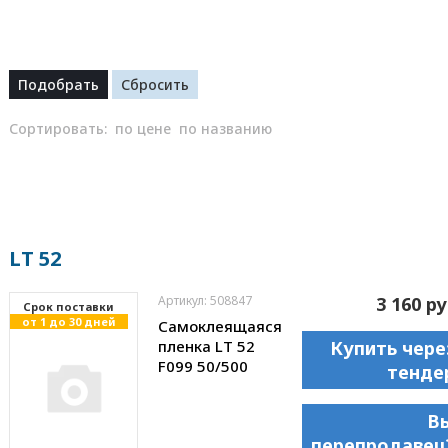
Сортировать:
по цене
по названию
LT 52
Артикул: 508847
3 160 ру
Cрок поставки
от 1 до 30 дней
Самоклеящаяся
пленка LT 52
Купить чере
F099 50/500
тенде
В
перепродавец