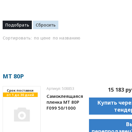
Сортировать:
по цене
по названию
MT 80P
Артикул: 508853
15 183 ру
Cрок поставки
от 1 до 30 дней
Самоклеящаяся
пленка MT 80P
Купить чере
F099 50/1000
тенде
В
перепродавец