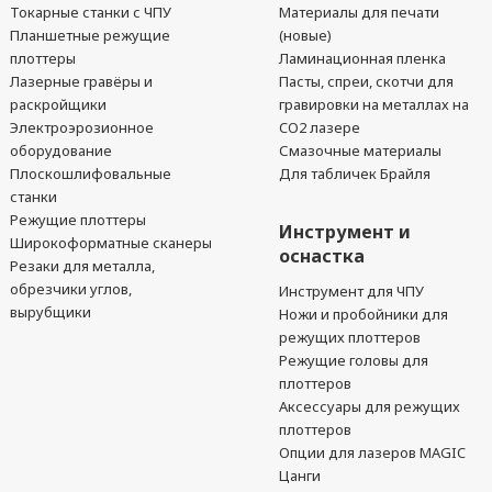
Токарные станки с ЧПУ
Материалы для печати
Планшетные режущие
(новые)
плоттеры
Ламинационная пленка
Лазерные гравёры и
Пасты, спреи, скотчи для
раскройщики
гравировки на металлах на
Электроэрозионное
CO2 лазере
оборудование
Смазочные материалы
Плоскошлифовальные
Для табличек Брайля
станки
Режущие плоттеры
Инструмент и
Широкоформатные сканеры
оснастка
Резаки для металла,
обрезчики углов,
Инструмент для ЧПУ
вырубщики
Ножи и пробойники для
режущих плоттеров
Режущие головы для
плоттеров
Аксессуары для режущих
плоттеров
Опции для лазеров MAGIC
Цанги