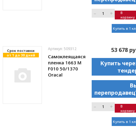
–
+
В
корзину
Купить в 1 к
Артикул: 509312
53 678 ру
Cрок поставки
от 1 до 30 дней
Самоклеящаяся
пленка 1663 М
Купить чере
F010 50/1370
тенде
Oracal
В
перепродавец
–
+
В
корзину
Купить в 1 к