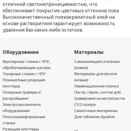
отличной светонепроницаемостью, что
обеспечивает покрытие цветовых оттенков пола.
Высококачественный полиакрилатный клей на
основе растворителя гарантирует возможность
удаления баз каких-либо остатков.
Оборудование
Материалы
Фрезерные станки с ЧПУ,
Самоклеящиеся пленки
обрабатывающие центры
(новые)
Токарные станки с ЧПУ
Материалы для печати
Планшетные режущие
(новые)
плоттеры
Ламинационная пленка
Лазерные гравёры и
Пасты, спреи, скотчи для
раскройщики
гравировки на металлах на
Электроэрозионное
CO2 лазере
оборудование
Смазочные материалы
Плоскошлифовальные
Для табличек Брайля
станки
Режущие плоттеры