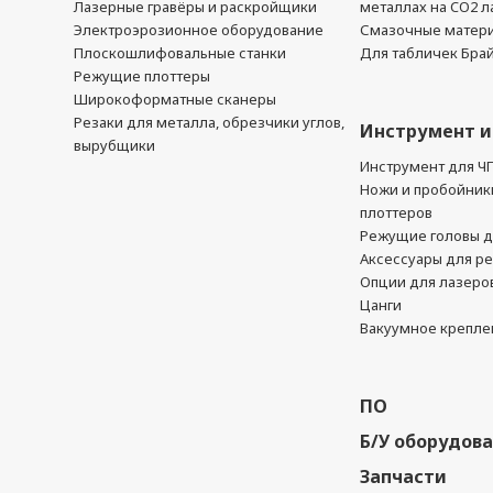
Лазерные гравёры и раскройщики
металлах на CO2 л
Электроэрозионное оборудование
Смазочные матер
Плоскошлифовальные станки
Для табличек Бра
Режущие плоттеры
Широкоформатные сканеры
Резаки для металла, обрезчики углов,
Инструмент и
вырубщики
Инструмент для Ч
Ножи и пробойник
плоттеров
Режущие головы д
Аксессуары для р
Опции для лазеро
Цанги
Вакуумное крепле
ПО
Б/У оборудов
Запчасти