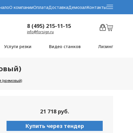
чало
О компании
Оплата
Доставка
Демозал
Контакты
8 (495) 215-11-15
info@forsign.ru
Услуги резки
Видео станков
Лизинг
мовый)
я (кремовый)
21 718 руб.
Купить через тендер