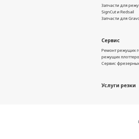
Запчасти для реж
SignCut и Redsail
Запчасти для Grav
Сервис
Ремонт режущих г
режущих плоттер
Сервис фрезерных
Услуги резки