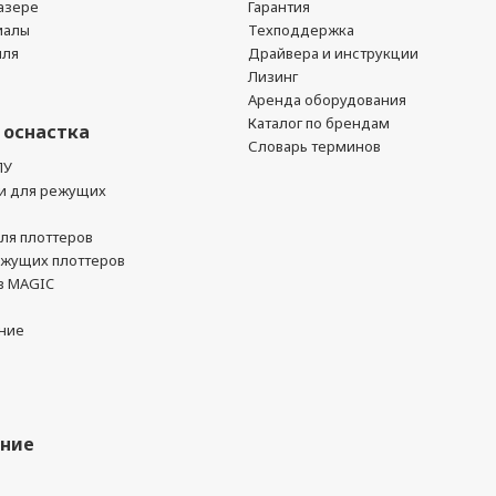
азере
Гарантия
иалы
Техподдержка
йля
Драйвера и инструкции
Лизинг
Аренда оборудования
Каталог по брендам
 оснастка
Словарь терминов
ПУ
и для режущих
ля плоттеров
ежущих плоттеров
в MAGIC
ние
ание