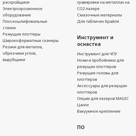
раскройщики
гравировки на металлах на
Электроэрозионное
CO2 лазере
оборудование
Смазочные материалы
Плоскошлифовальные
Для табличек Брайля
станки
Режущие плоттеры
Инструмент и
Широкоформатные сканеры
оснастка
Резаки для металла,
обрезчики углов,
Инструмент для ЧПУ
вырубщики
Ножи и пробойники для
режущих плоттеров
Режущие головы для
плоттеров
Аксессуары для режущих
плоттеров
Опции для лазеров MAGIC
Цанги
Вакуумное крепление
ПО