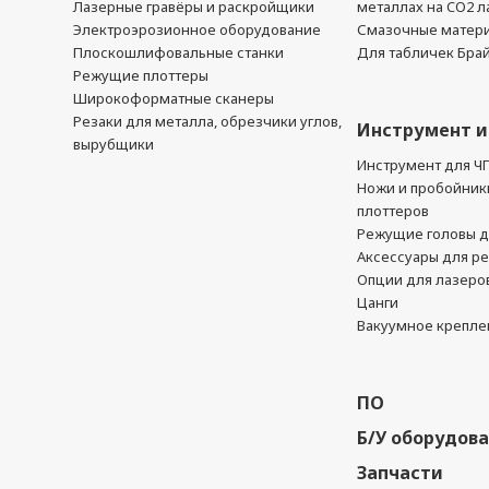
Лазерные гравёры и раскройщики
металлах на CO2 л
Электроэрозионное оборудование
Смазочные матер
Плоскошлифовальные станки
Для табличек Бра
Режущие плоттеры
Широкоформатные сканеры
Резаки для металла, обрезчики углов,
Инструмент и
вырубщики
Инструмент для Ч
Ножи и пробойник
плоттеров
Режущие головы д
Аксессуары для р
Опции для лазеро
Цанги
Вакуумное крепле
ПО
Б/У оборудов
Запчасти