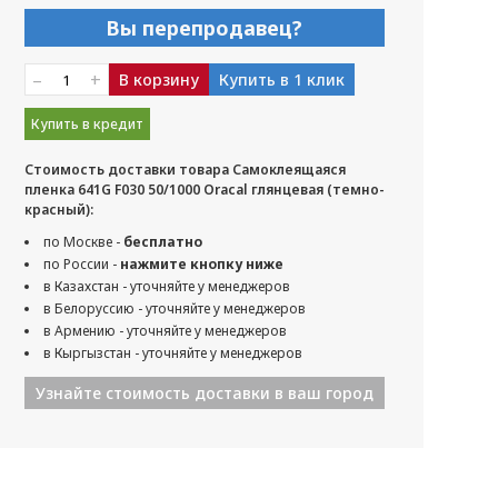
Вы перепродавец?
–
+
В корзину
Купить в 1 клик
Купить в кредит
Стоимость доставки товара Самоклеящаяся
пленка 641G F030 50/1000 Oracal глянцевая (темно-
красный):
по Москве -
бесплатно
по России -
нажмите кнопку ниже
в Казахстан - уточняйте у менеджеров
в Белоруссию - уточняйте у менеджеров
в Армению - уточняйте у менеджеров
в Кыргызстан - уточняйте у менеджеров
Узнайте стоимость доставки в ваш город