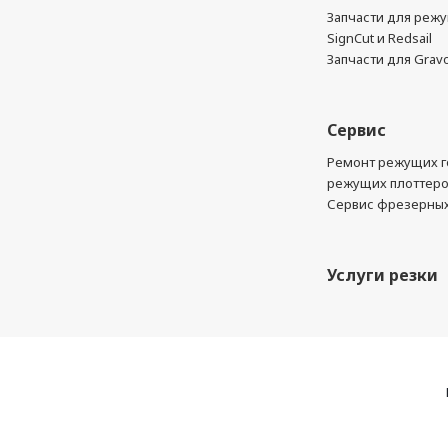
Запчасти для реж
SignCut и Redsail
Запчасти для Grav
Сервис
Ремонт режущих г
режущих плоттер
Сервис фрезерных
Услуги резки