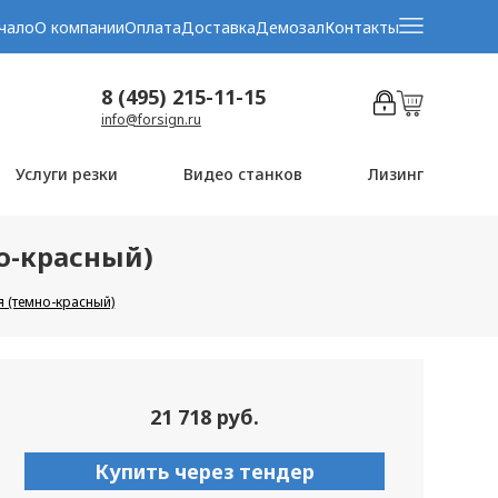
чало
О компании
Оплата
Доставка
Демозал
Контакты
8 (495) 215-11-15
info@forsign.ru
Услуги резки
Видео станков
Лизинг
но-красный)
я (темно-красный)
21 718 руб.
Купить через тендер