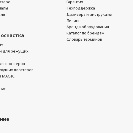
азере
Гарантия
иалы
Техподдержка
йля
Драйвера и инструкции
Лизинг
Аренда оборудования
Каталог по брендам
 оснастка
Словарь терминов
ПУ
и для режущих
ля плоттеров
ежущих плоттеров
в MAGIC
ние
ание