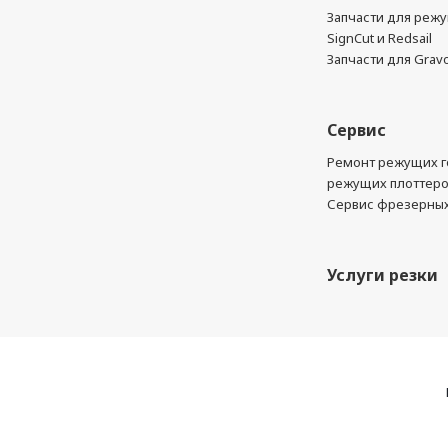
Запчасти для реж
SignCut и Redsail
Запчасти для Grav
Сервис
Ремонт режущих г
режущих плоттер
Сервис фрезерных
Услуги резки