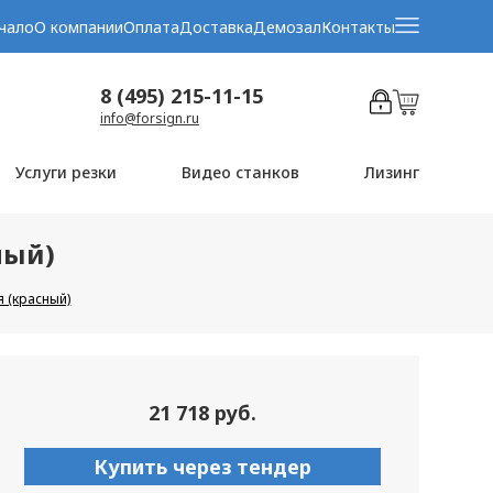
чало
О компании
Оплата
Доставка
Демозал
Контакты
8 (495) 215-11-15
info@forsign.ru
Услуги резки
Видео станков
Лизинг
ный)
я (красный)
21 718 руб.
Купить через тендер