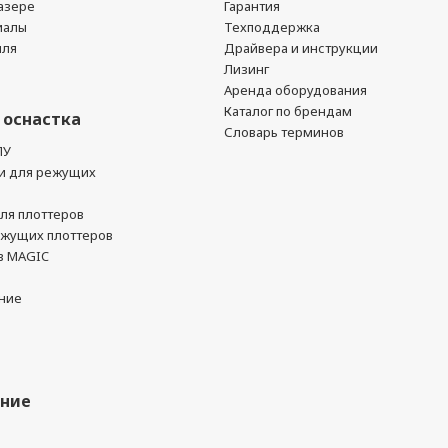
азере
Гарантия
иалы
Техподдержка
йля
Драйвера и инструкции
Лизинг
Аренда оборудования
Каталог по брендам
 оснастка
Словарь терминов
ПУ
и для режущих
ля плоттеров
ежущих плоттеров
в MAGIC
ние
ание