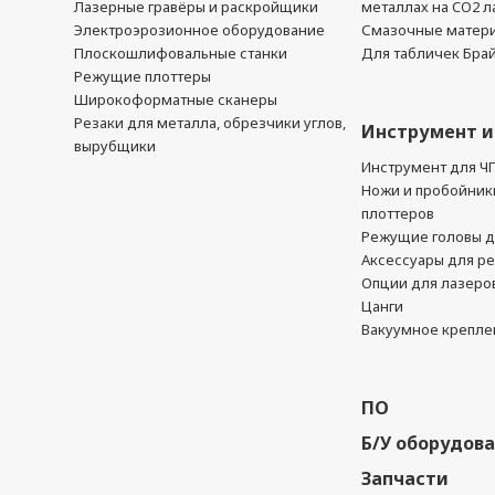
Лазерные гравёры и раскройщики
металлах на CO2 л
Электроэрозионное оборудование
Смазочные матер
Плоскошлифовальные станки
Для табличек Бра
Режущие плоттеры
Широкоформатные сканеры
Резаки для металла, обрезчики углов,
Инструмент и
вырубщики
Инструмент для Ч
Ножи и пробойник
плоттеров
Режущие головы д
Аксессуары для р
Опции для лазеро
Цанги
Вакуумное крепле
ПО
Б/У оборудов
Запчасти