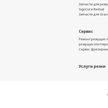
Запчасти для реж
SignCut и Redsail
Запчасти для Grav
Сервис
Ремонт режущих г
режущих плоттер
Сервис фрезерных
Услуги резки