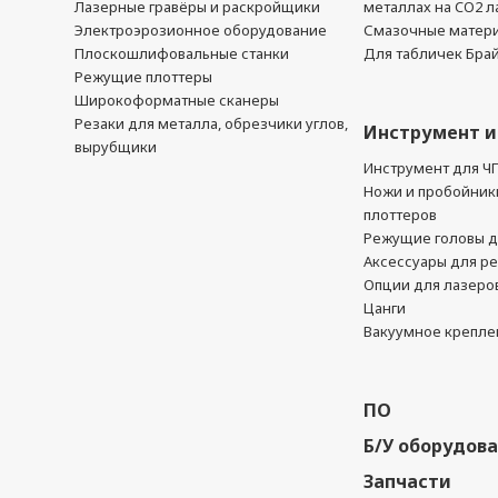
Лазерные гравёры и раскройщики
металлах на CO2 л
Электроэрозионное оборудование
Смазочные матер
Плоскошлифовальные станки
Для табличек Бра
Режущие плоттеры
Широкоформатные сканеры
Резаки для металла, обрезчики углов,
Инструмент и
вырубщики
Инструмент для Ч
Ножи и пробойник
плоттеров
Режущие головы д
Аксессуары для р
Опции для лазеро
Цанги
Вакуумное крепле
ПО
Б/У оборудов
Запчасти