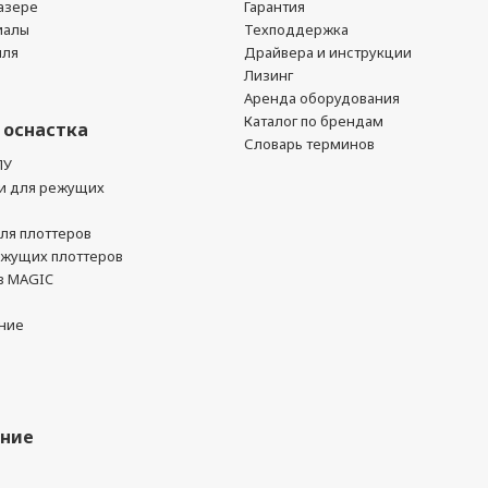
азере
Гарантия
иалы
Техподдержка
йля
Драйвера и инструкции
Лизинг
Аренда оборудования
Каталог по брендам
 оснастка
Словарь терминов
ПУ
и для режущих
ля плоттеров
ежущих плоттеров
в MAGIC
ние
ание