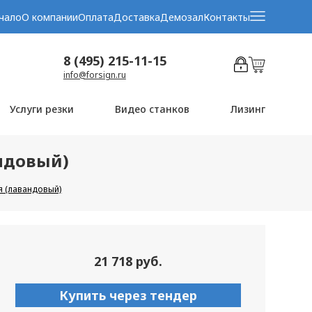
чало
О компании
Оплата
Доставка
Демозал
Контакты
8 (495) 215-11-15
info@forsign.ru
Услуги резки
Видео станков
Лизинг
андовый)
я (лавандовый)
21 718 руб.
Купить через тендер