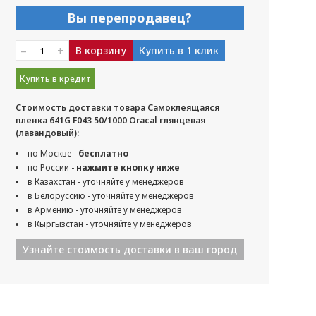
Вы перепродавец?
–
+
В корзину
Купить в 1 клик
Купить в кредит
Стоимость доставки товара Самоклеящаяся
пленка 641G F043 50/1000 Oracal глянцевая
(лавандовый):
по Москве -
бесплатно
по России -
нажмите кнопку ниже
в Казахстан - уточняйте у менеджеров
в Белоруссию - уточняйте у менеджеров
в Армению - уточняйте у менеджеров
в Кыргызстан - уточняйте у менеджеров
Узнайте стоимость доставки в ваш город