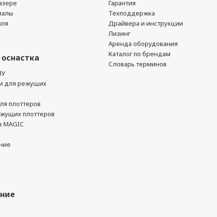
азере
Гарантия
иалы
Техподдержка
йля
Драйвера и инструкции
Лизинг
Аренда оборудования
Каталог по брендам
 оснастка
Словарь терминов
ПУ
и для режущих
ля плоттеров
ежущих плоттеров
в MAGIC
ние
ание