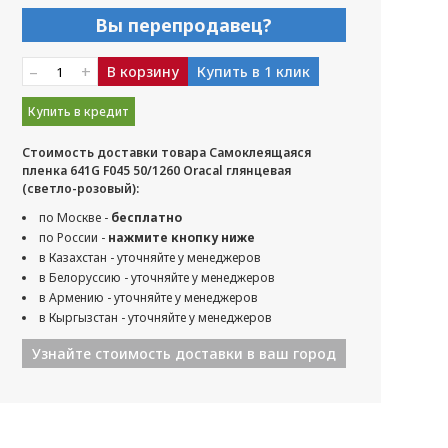
Вы перепродавец?
–
+
В корзину
Купить в 1 клик
Купить в кредит
Стоимость доставки товара Самоклеящаяся
пленка 641G F045 50/1260 Oracal глянцевая
(светло-розовый):
по Москве -
бесплатно
по России -
нажмите кнопку ниже
в Казахстан - уточняйте у менеджеров
в Белоруссию - уточняйте у менеджеров
в Армению - уточняйте у менеджеров
в Кыргызстан - уточняйте у менеджеров
Узнайте стоимость доставки в ваш город