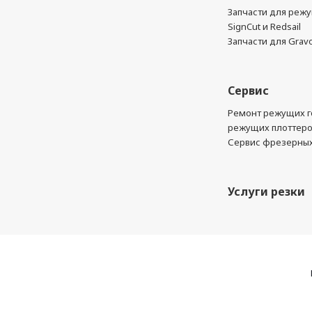
Запчасти для реж
SignCut и Redsail
Запчасти для Grav
Сервис
Ремонт режущих г
режущих плоттер
Сервис фрезерных
Услуги резки