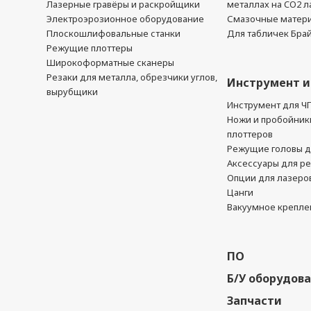
Лазерные гравёры и раскройщики
металлах на CO2 л
Электроэрозионное оборудование
Смазочные матер
Плоскошлифовальные станки
Для табличек Бра
Режущие плоттеры
Широкоформатные сканеры
Резаки для металла, обрезчики углов,
Инструмент и
вырубщики
Инструмент для Ч
Ножи и пробойник
плоттеров
Режущие головы д
Аксессуары для р
Опции для лазеро
Цанги
Вакуумное крепле
ПО
Б/У оборудов
Запчасти