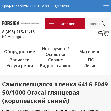
График работы: ПН-ПТ с 09:00 до 18:00
Каталог
8 (495) 215-11-15
info@forsign.ru
Инструмент/
Оборудование
Материалы
Оснастка
Запчасти
Сервис
ПО
Услуги резки
Видео станков
Лизинг
Самоклеящаяся пленка 641G F049
50/1000 Oracal глянцевая
(королевский синий)
Главная
Каталог
Материалы
Самоклеящиеся пленки (новые)