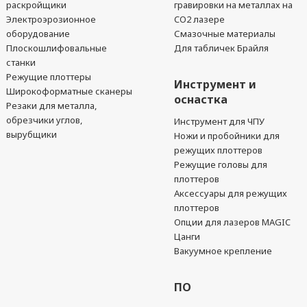
раскройщики
гравировки на металлах на
Электроэрозионное
CO2 лазере
оборудование
Смазочные материалы
Плоскошлифовальные
Для табличек Брайля
станки
Режущие плоттеры
Инструмент и
Широкоформатные сканеры
оснастка
Резаки для металла,
обрезчики углов,
Инструмент для ЧПУ
вырубщики
Ножи и пробойники для
режущих плоттеров
Режущие головы для
плоттеров
Аксессуары для режущих
плоттеров
Опции для лазеров MAGIC
Цанги
Вакуумное крепление
ПО