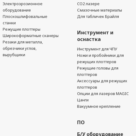
Электроэрозионное
CO2 лазере
оборудование
Смазочные материалы
Плоскошлифовальные
Для табличек Брайля
станки
Режущие плоттеры
Инструмент и
Широкоформатные сканеры
оснастка
Резаки для металла,
обрезчики углов,
Инструмент для ЧПУ
вырубщики
Ножи и пробойники для
режущих плоттеров
Режущие головы для
плоттеров
Аксессуары для режущих
плоттеров
Опции для лазеров MAGIC
Цанги
Вакуумное крепление
ПО
Б/У оборудование