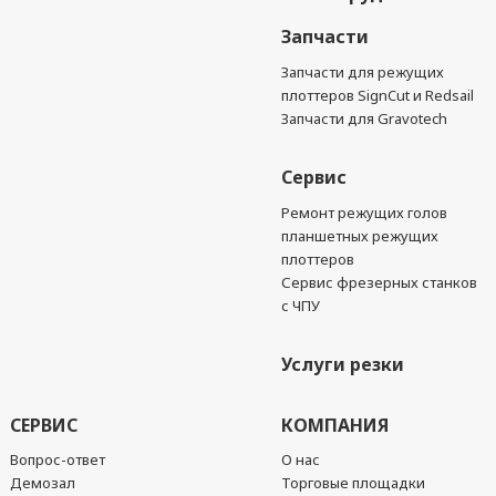
Запчасти
Запчасти для режущих
плоттеров SignCut и Redsail
Запчасти для Gravotech
Сервис
Ремонт режущих голов
планшетных режущих
плоттеров
Сервис фрезерных станков
с ЧПУ
Услуги резки
СЕРВИС
КОМПАНИЯ
Вопрос-ответ
О нас
Демозал
Торговые площадки