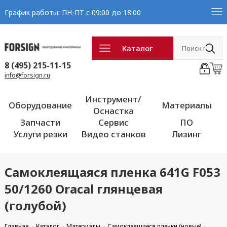
График работы: ПН-ПТ с 09:00 до 18:00
Каталог
8 (495) 215-11-15
info@forsign.ru
Инструмент/
Оборудование
Материалы
Оснастка
Запчасти
Сервис
ПО
Услуги резки
Видео станков
Лизинг
Самоклеящаяся пленка 641G F053
50/1260 Oracal глянцевая
(голубой)
Главная
Каталог
Материалы
Самоклеящиеся пленки (новые)