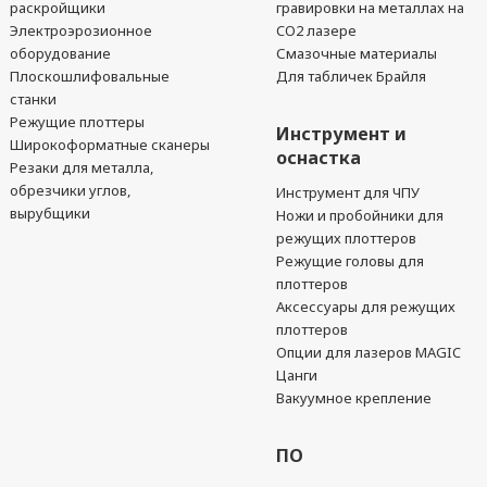
раскройщики
гравировки на металлах на
Электроэрозионное
CO2 лазере
оборудование
Смазочные материалы
Плоскошлифовальные
Для табличек Брайля
станки
Режущие плоттеры
Инструмент и
Широкоформатные сканеры
оснастка
Резаки для металла,
обрезчики углов,
Инструмент для ЧПУ
вырубщики
Ножи и пробойники для
режущих плоттеров
Режущие головы для
плоттеров
Аксессуары для режущих
плоттеров
Опции для лазеров MAGIC
Цанги
Вакуумное крепление
ПО