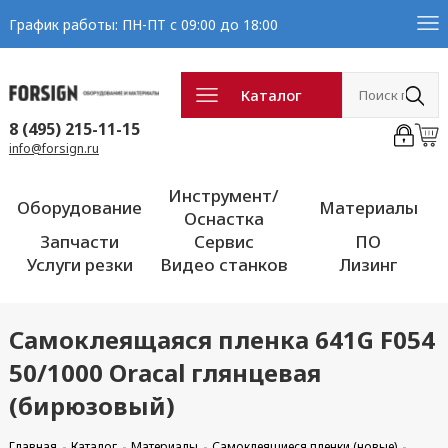
График работы: ПН-ПТ с 09:00 до 18:00
Каталог
8 (495) 215-11-15
info@forsign.ru
Инструмент/
Оборудование
Материалы
Оснастка
Запчасти
Сервис
ПО
Услуги резки
Видео станков
Лизинг
Самоклеящаяся пленка 641G F054
50/1000 Oracal глянцевая
(бирюзовый)
Главная
Каталог
Материалы
Самоклеящиеся пленки (новые)