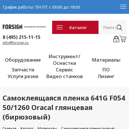
График работы: ПН-ПТ с 09:00 до 18:00
Каталог
8 (495) 215-11-15
info@forsign.ru
Инструмент/
Оборудование
Материалы
Оснастка
Запчасти
Сервис
ПО
Услуги резки
Видео станков
Лизинг
Самоклеящаяся пленка 641G F054
50/1260 Oracal глянцевая
(бирюзовый)
Главная
Каталог
Материалы
Самоклеящиеся пленки (новые)