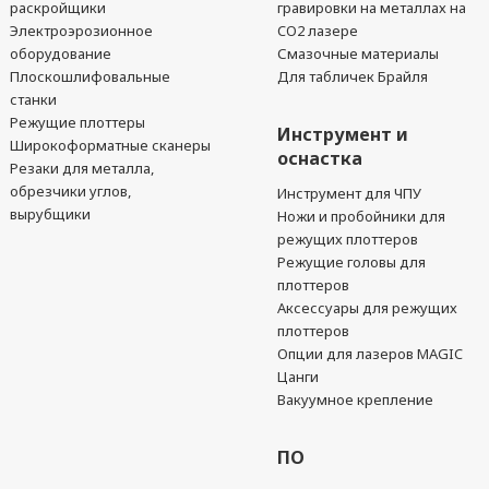
раскройщики
гравировки на металлах на
Электроэрозионное
CO2 лазере
оборудование
Смазочные материалы
Плоскошлифовальные
Для табличек Брайля
станки
Режущие плоттеры
Инструмент и
Широкоформатные сканеры
оснастка
Резаки для металла,
обрезчики углов,
Инструмент для ЧПУ
вырубщики
Ножи и пробойники для
режущих плоттеров
Режущие головы для
плоттеров
Аксессуары для режущих
плоттеров
Опции для лазеров MAGIC
Цанги
Вакуумное крепление
ПО