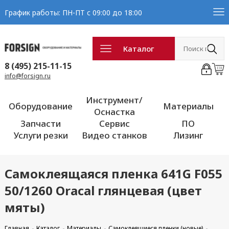
График работы: ПН-ПТ с 09:00 до 18:00
Каталог
8 (495) 215-11-15
info@forsign.ru
Инструмент/
Оборудование
Материалы
Оснастка
Запчасти
Сервис
ПО
Услуги резки
Видео станков
Лизинг
Самоклеящаяся пленка 641G F055
50/1260 Oracal глянцевая (цвет
мяты)
Главная
Каталог
Материалы
Самоклеящиеся пленки (новые)