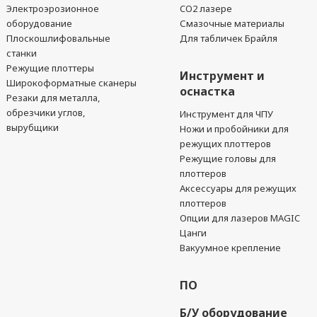
Электроэрозионное
CO2 лазере
оборудование
Смазочные материалы
Плоскошлифовальные
Для табличек Брайля
станки
Режущие плоттеры
Инструмент и
Широкоформатные сканеры
оснастка
Резаки для металла,
обрезчики углов,
Инструмент для ЧПУ
вырубщики
Ножи и пробойники для
режущих плоттеров
Режущие головы для
плоттеров
Аксессуары для режущих
плоттеров
Опции для лазеров MAGIC
Цанги
Вакуумное крепление
ПО
Б/У оборудование