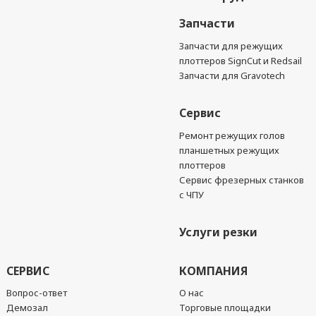
Запчасти
Запчасти для режущих
плоттеров SignCut и Redsail
Запчасти для Gravotech
Сервис
Ремонт режущих голов
планшетных режущих
плоттеров
Сервис фрезерных станков
с ЧПУ
Услуги резки
СЕРВИС
КОМПАНИЯ
Вопрос-ответ
О нас
Демозал
Торговые площадки