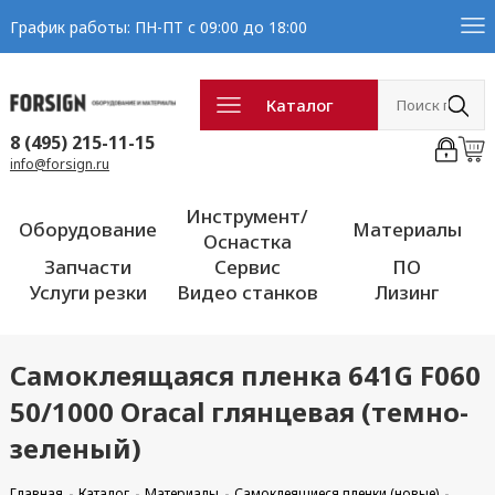
График работы: ПН-ПТ с 09:00 до 18:00
Каталог
8 (495) 215-11-15
info@forsign.ru
Инструмент/
Оборудование
Материалы
Оснастка
Запчасти
Сервис
ПО
Услуги резки
Видео станков
Лизинг
Самоклеящаяся пленка 641G F060
50/1000 Oracal глянцевая (темно-
зеленый)
Главная
Каталог
Материалы
Самоклеящиеся пленки (новые)