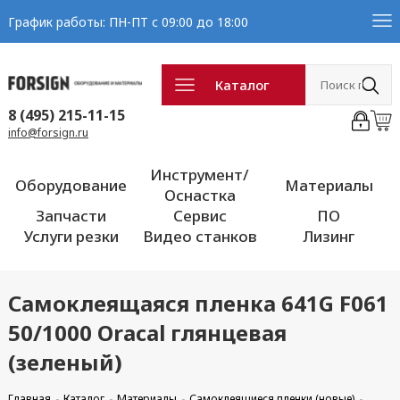
График работы: ПН-ПТ с 09:00 до 18:00
Каталог
8 (495) 215-11-15
info@forsign.ru
Инструмент/
Оборудование
Материалы
Оснастка
Запчасти
Сервис
ПО
Услуги резки
Видео станков
Лизинг
Самоклеящаяся пленка 641G F061
50/1000 Oracal глянцевая
(зеленый)
Главная
Каталог
Материалы
Самоклеящиеся пленки (новые)