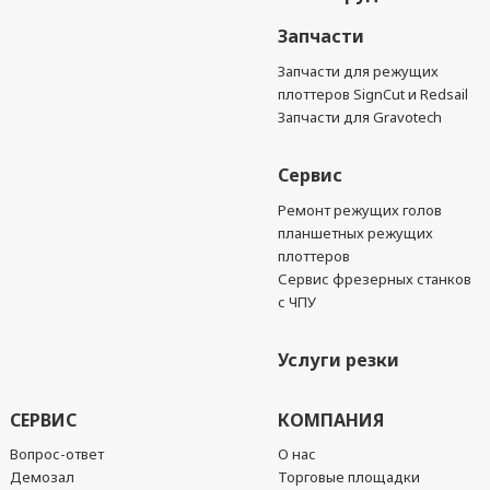
Запчасти
Запчасти для режущих
плоттеров SignCut и Redsail
Запчасти для Gravotech
Сервис
Ремонт режущих голов
планшетных режущих
плоттеров
Сервис фрезерных станков
с ЧПУ
Услуги резки
СЕРВИС
КОМПАНИЯ
Вопрос-ответ
О нас
Демозал
Торговые площадки