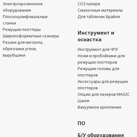
Электроэрозионное
CO2 лазере
оборудование
Смазочные материалы
Плоскошлифовальные
Для табличек Брайля
станки
Режущие плоттеры
Инструмент и
Широкоформатные сканеры
оснастка
Резаки для металла,
обрезчики углов,
Инструмент для ЧПУ
вырубщики
Ножи и пробойники для
режущих плоттеров
Режущие головы для
плоттеров
Аксессуары для режущих
плоттеров
Опции для лазеров MAGIC
Цанги
Вакуумное крепление
ПО
Б/У оборудование