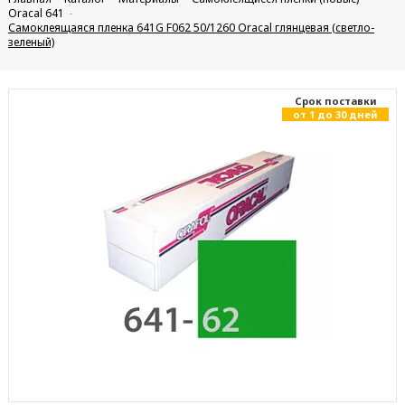
Oracal 641
Самоклеящаяся пленка 641G F062 50/1260 Oracal глянцевая (светло-
зеленый)
Cрок поставки
от 1 до 30 дней