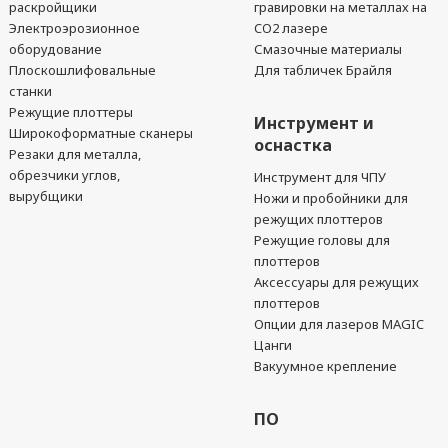
раскройщики
гравировки на металлах на
Электроэрозионное
CO2 лазере
оборудование
Смазочные материалы
Плоскошлифовальные
Для табличек Брайля
станки
Режущие плоттеры
Инструмент и
Широкоформатные сканеры
оснастка
Резаки для металла,
обрезчики углов,
Инструмент для ЧПУ
вырубщики
Ножи и пробойники для
режущих плоттеров
Режущие головы для
плоттеров
Аксессуары для режущих
плоттеров
Опции для лазеров MAGIC
Цанги
Вакуумное крепление
ПО