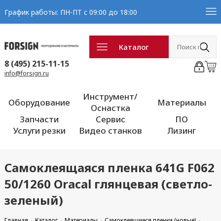
График работы: ПН-ПТ с 09:00 до 18:00
Каталог
8 (495) 215-11-15
info@forsign.ru
Инструмент/
Оборудование
Материалы
Оснастка
Запчасти
Сервис
ПО
Услуги резки
Видео станков
Лизинг
Самоклеящаяся пленка 641G F062
50/1260 Oracal глянцевая (светло-
зеленый)
Главная
Каталог
Материалы
Самоклеящиеся пленки (новые)