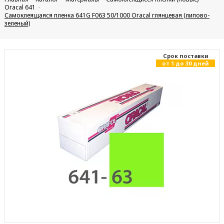
Oracal 641
Самоклеящаяся пленка 641G F063 50/1000 Oracal глянцевая (липово-
зеленый)
Cрок поставки
от 1 до 30 дней