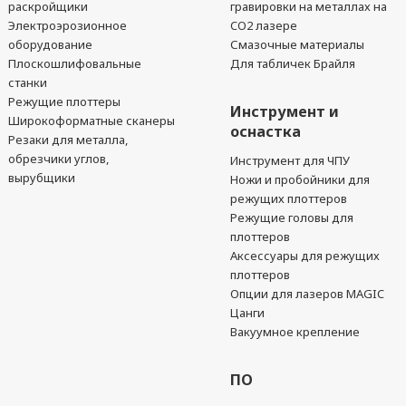
раскройщики
гравировки на металлах на
Электроэрозионное
CO2 лазере
оборудование
Смазочные материалы
Плоскошлифовальные
Для табличек Брайля
станки
Режущие плоттеры
Инструмент и
Широкоформатные сканеры
оснастка
Резаки для металла,
обрезчики углов,
Инструмент для ЧПУ
вырубщики
Ножи и пробойники для
режущих плоттеров
Режущие головы для
плоттеров
Аксессуары для режущих
плоттеров
Опции для лазеров MAGIC
Цанги
Вакуумное крепление
ПО