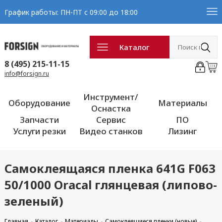
График работы: ПН-ПТ с 09:00 до 18:00
Каталог
8 (495) 215-11-15
info@forsign.ru
Инструмент/
Оборудование
Материалы
Оснастка
Запчасти
Сервис
ПО
Услуги резки
Видео станков
Лизинг
Самоклеящаяся пленка 641G F063
50/1000 Oracal глянцевая (липово-
зеленый)
Главная
Каталог
Материалы
Самоклеящиеся пленки (новые)