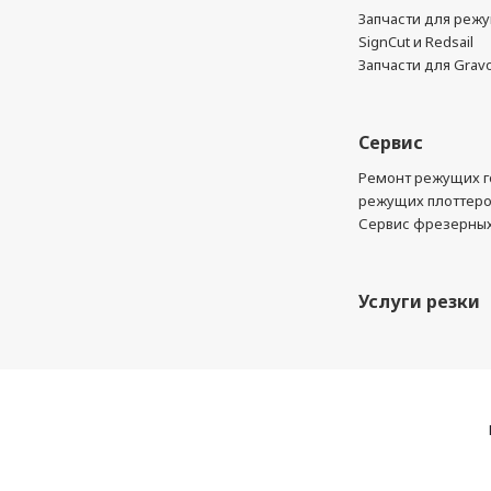
Запчасти для реж
SignCut и Redsail
Запчасти для Grav
Сервис
Ремонт режущих г
режущих плоттер
Сервис фрезерных
Услуги резки