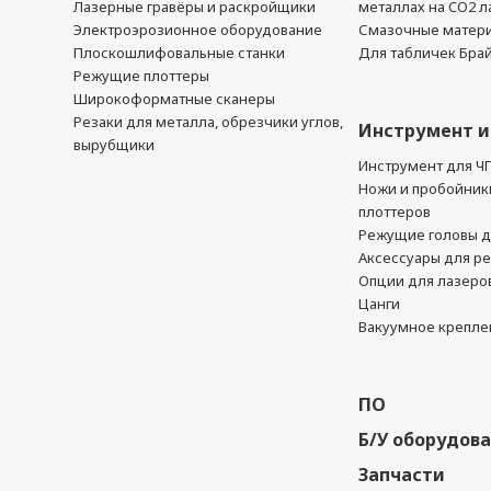
Лазерные гравёры и раскройщики
металлах на CO2 л
Электроэрозионное оборудование
Смазочные матер
Плоскошлифовальные станки
Для табличек Бра
Режущие плоттеры
Широкоформатные сканеры
Резаки для металла, обрезчики углов,
Инструмент и
вырубщики
Инструмент для Ч
Ножи и пробойник
плоттеров
Режущие головы д
Аксессуары для р
Опции для лазеро
Цанги
Вакуумное крепле
ПО
Б/У оборудов
Запчасти