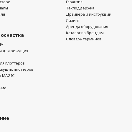
азере
Гарантия
иалы
Техподдержка
йля
Драйвера и инструкции
Лизинг
Аренда оборудования
Каталог по брендам
 оснастка
Словарь терминов
ПУ
и для режущих
ля плоттеров
ежущих плоттеров
в MAGIC
ние
ание