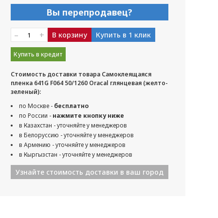
Вы перепродавец?
–
+
В корзину
Купить в 1 клик
Купить в кредит
Стоимость доставки товара Самоклеящаяся
пленка 641G F064 50/1260 Oracal глянцевая (желто-
зеленый):
по Москве -
бесплатно
по России -
нажмите кнопку ниже
в Казахстан - уточняйте у менеджеров
в Белоруссию - уточняйте у менеджеров
в Армению - уточняйте у менеджеров
в Кыргызстан - уточняйте у менеджеров
Узнайте стоимость доставки в ваш город