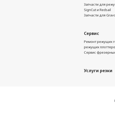
Запчасти для реж
SignCut и Redsail
Запчасти для Grav
Сервис
Ремонт режущих г
режущих плоттер
Сервис фрезерных
Услуги резки