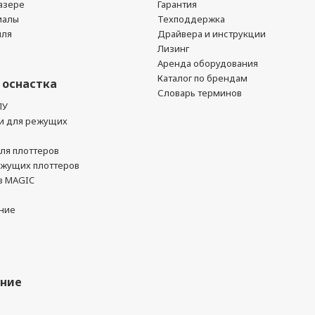
азере
Гарантия
иалы
Техподдержка
йля
Драйвера и инструкции
Лизинг
Аренда оборудования
Каталог по брендам
 оснастка
Словарь терминов
ПУ
и для режущих
ля плоттеров
ежущих плоттеров
в MAGIC
ние
ание