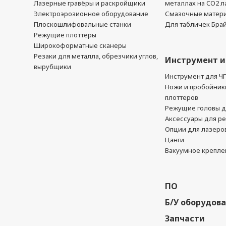
Лазерные гравёры и раскройщики
металлах на CO2 л
Электроэрозионное оборудование
Смазочные матер
Плоскошлифовальные станки
Для табличек Бра
Режущие плоттеры
Широкоформатные сканеры
Резаки для металла, обрезчики углов,
Инструмент и
вырубщики
Инструмент для Ч
Ножи и пробойник
плоттеров
Режущие головы д
Аксессуары для р
Опции для лазеро
Цанги
Вакуумное крепле
ПО
Б/У оборудов
Запчасти