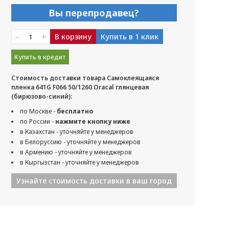
Вы перепродавец?
–
+
В корзину
Купить в 1 клик
Купить в кредит
Стоимость доставки товара Самоклеящаяся
пленка 641G F066 50/1260 Oracal глянцевая
(бирюзово-синий):
по Москве -
бесплатно
по России -
нажмите кнопку ниже
в Казахстан - уточняйте у менеджеров
в Белоруссию - уточняйте у менеджеров
в Армению - уточняйте у менеджеров
в Кыргызстан - уточняйте у менеджеров
Узнайте стоимость доставки в ваш город