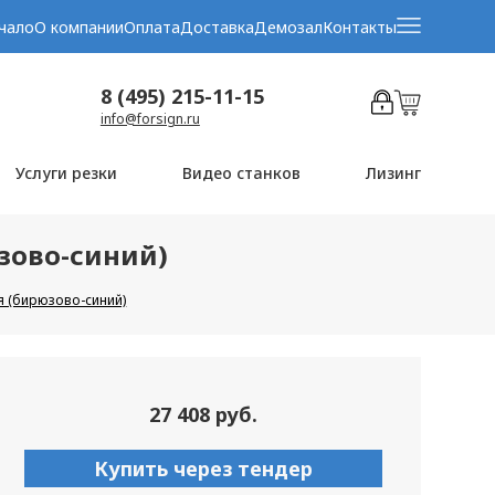
чало
О компании
Оплата
Доставка
Демозал
Контакты
8 (495) 215-11-15
info@forsign.ru
Услуги резки
Видео станков
Лизинг
юзово-синий)
я (бирюзово-синий)
27 408 руб.
Купить через тендер