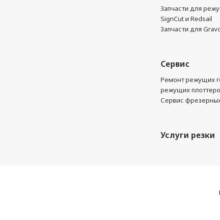
Запчасти для реж
SignCut и Redsail
Запчасти для Grav
Сервис
Ремонт режущих г
режущих плоттер
Сервис фрезерных
Услуги резки