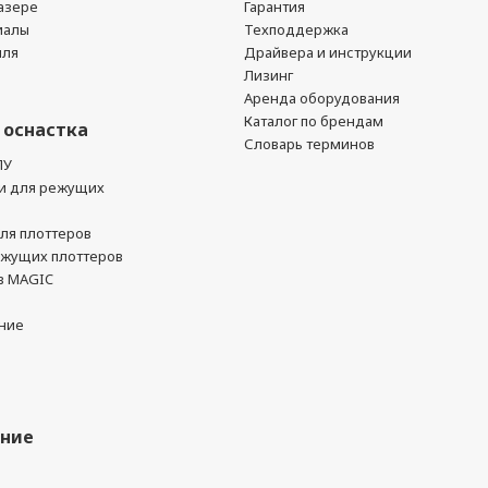
азере
Гарантия
иалы
Техподдержка
йля
Драйвера и инструкции
Лизинг
Аренда оборудования
Каталог по брендам
 оснастка
Словарь терминов
ПУ
и для режущих
ля плоттеров
ежущих плоттеров
в MAGIC
ние
ание