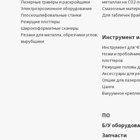
Лазерные гравёры и раскройщики
металлах на CO2 л
Электроэрозионное оборудование
Смазочные матер
Плоскошлифовальные станки
Для табличек Бра
Режущие плоттеры
Широкоформатные сканеры
Резаки для металла, обрезчики углов,
Инструмент и
вырубщики
Инструмент для Ч
Ножи и пробойник
плоттеров
Режущие головы д
Аксессуары для р
Опции для лазеро
Цанги
Вакуумное крепле
ПО
Б/У оборудов
Запчасти