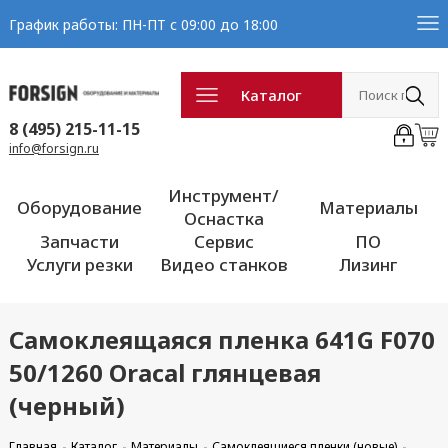
График работы: ПН-ПТ с 09:00 до 18:00
Каталог
8 (495) 215-11-15
info@forsign.ru
Инструмент/
Оборудование
Материалы
Оснастка
Запчасти
Сервис
ПО
Услуги резки
Видео станков
Лизинг
Самоклеящаяся пленка 641G F070
50/1260 Oracal глянцевая
(черный)
Главная
Каталог
Материалы
Самоклеящиеся пленки (новые)