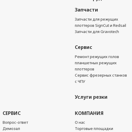
Запчасти
Запчасти для режущих
плоттеров SignCut и Redsail
Запчасти для Gravotech
Сервис
Ремонт режущих голов
планшетных режущих
плоттеров
Сервис фрезерных станков
с ЧПУ
Услуги резки
СЕРВИС
КОМПАНИЯ
Вопрос-ответ
О нас
Демозал
Торговые площадки