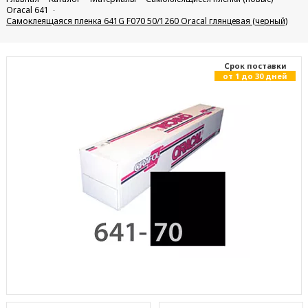
Oracal 641
Самоклеящаяся пленка 641G F070 50/1260 Oracal глянцевая (черный)
Cрок поставки
от 1 до 30 дней