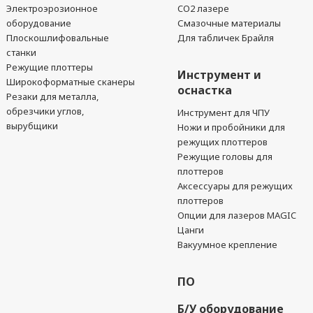
Электроэрозионное
CO2 лазере
оборудование
Смазочные материалы
Плоскошлифовальные
Для табличек Брайля
станки
Режущие плоттеры
Инструмент и
Широкоформатные сканеры
оснастка
Резаки для металла,
обрезчики углов,
Инструмент для ЧПУ
вырубщики
Ножи и пробойники для
режущих плоттеров
Режущие головы для
плоттеров
Аксессуары для режущих
плоттеров
Опции для лазеров MAGIC
Цанги
Вакуумное крепление
ПО
Б/У оборудование