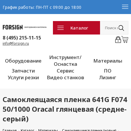
График работы: ПН-ПТ с 09:00 до 18:00
Каталог
8 (495) 215-11-15
info@forsign.ru
Инструмент/
Оборудование
Материалы
Оснастка
Запчасти
Сервис
ПО
Услуги резки
Видео станков
Лизинг
Самоклеящаяся пленка 641G F074
50/1000 Oracal глянцевая (средне-
серый)
Главная
Каталог
Материалы
Самоклеящиеся пленки (новые)