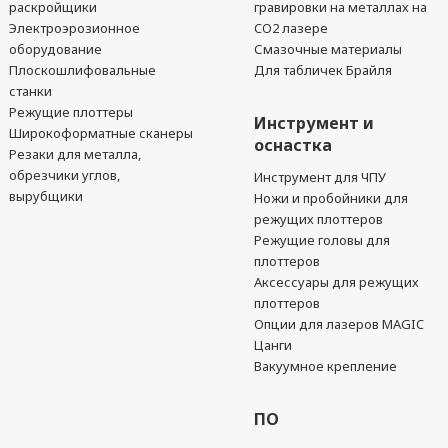
раскройщики
гравировки на металлах на
Электроэрозионное
CO2 лазере
оборудование
Смазочные материалы
Плоскошлифовальные
Для табличек Брайля
станки
Режущие плоттеры
Инструмент и
Широкоформатные сканеры
оснастка
Резаки для металла,
обрезчики углов,
Инструмент для ЧПУ
вырубщики
Ножи и пробойники для
режущих плоттеров
Режущие головы для
плоттеров
Аксессуары для режущих
плоттеров
Опции для лазеров MAGIC
Цанги
Вакуумное крепление
ПО