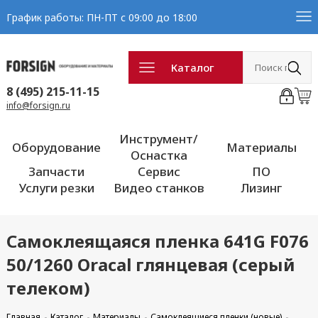
График работы: ПН-ПТ с 09:00 до 18:00
Каталог
8 (495) 215-11-15
info@forsign.ru
Инструмент/
Оборудование
Материалы
Оснастка
Запчасти
Сервис
ПО
Услуги резки
Видео станков
Лизинг
Самоклеящаяся пленка 641G F076
50/1260 Oracal глянцевая (серый
телеком)
Главная
Каталог
Материалы
Самоклеящиеся пленки (новые)