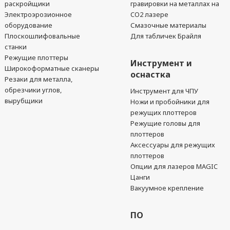
раскройщики
гравировки на металлах на
Электроэрозионное
CO2 лазере
оборудование
Смазочные материалы
Плоскошлифовальные
Для табличек Брайля
станки
Режущие плоттеры
Инструмент и
Широкоформатные сканеры
оснастка
Резаки для металла,
обрезчики углов,
Инструмент для ЧПУ
вырубщики
Ножи и пробойники для
режущих плоттеров
Режущие головы для
плоттеров
Аксессуары для режущих
плоттеров
Опции для лазеров MAGIC
Цанги
Вакуумное крепление
ПО