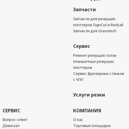
Запчасти
Запчасти для режущих
плоттеров SignCut и Redsail
Запчасти для Gravotech
Сервис
Ремонт режущих голов
планшетных режущих
плоттеров
Сервис фрезерных станков
с ЧПУ
Услуги резки
СЕРВИС
КОМПАНИЯ
Вопрос-ответ
О нас
Демозал
Торговые площадки