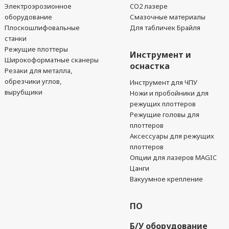
Электроэрозионное
CO2 лазере
оборудование
Смазочные материалы
Плоскошлифовальные
Для табличек Брайля
станки
Режущие плоттеры
Инструмент и
Широкоформатные сканеры
оснастка
Резаки для металла,
обрезчики углов,
Инструмент для ЧПУ
вырубщики
Ножи и пробойники для
режущих плоттеров
Режущие головы для
плоттеров
Аксессуары для режущих
плоттеров
Опции для лазеров MAGIC
Цанги
Вакуумное крепление
ПО
Б/У оборудование