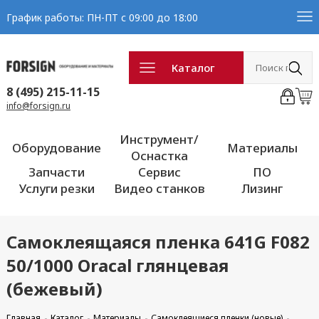
График работы: ПН-ПТ с 09:00 до 18:00
Каталог
8 (495) 215-11-15
info@forsign.ru
Инструмент/
Оборудование
Материалы
Оснастка
Запчасти
Сервис
ПО
Услуги резки
Видео станков
Лизинг
Самоклеящаяся пленка 641G F082
50/1000 Oracal глянцевая
(бежевый)
Главная
Каталог
Материалы
Самоклеящиеся пленки (новые)