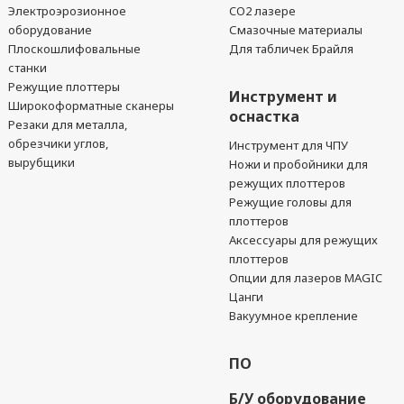
Электроэрозионное
CO2 лазере
оборудование
Смазочные материалы
Плоскошлифовальные
Для табличек Брайля
станки
Режущие плоттеры
Инструмент и
Широкоформатные сканеры
оснастка
Резаки для металла,
обрезчики углов,
Инструмент для ЧПУ
вырубщики
Ножи и пробойники для
режущих плоттеров
Режущие головы для
плоттеров
Аксессуары для режущих
плоттеров
Опции для лазеров MAGIC
Цанги
Вакуумное крепление
ПО
Б/У оборудование