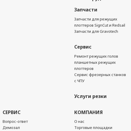
Запчасти
Запчасти для режущих
плоттеров SignCut и Redsail
Запчасти для Gravotech
Сервис
Ремонт режущих голов
планшетных режущих
плоттеров
Сервис фрезерных станков
с ЧПУ
Услуги резки
СЕРВИС
КОМПАНИЯ
Вопрос-ответ
О нас
Демозал
Торговые площадки