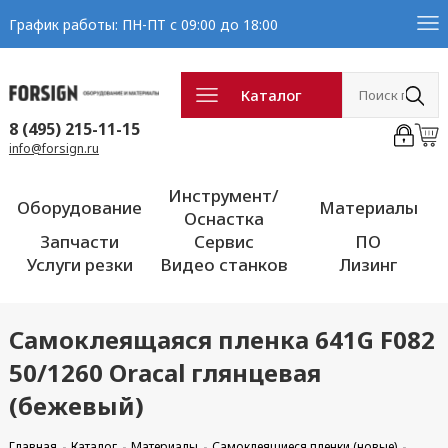
График работы: ПН-ПТ с 09:00 до 18:00
Каталог
8 (495) 215-11-15
info@forsign.ru
Инструмент/
Оборудование
Материалы
Оснастка
Запчасти
Сервис
ПО
Услуги резки
Видео станков
Лизинг
Самоклеящаяся пленка 641G F082
50/1260 Oracal глянцевая
(бежевый)
Главная
Каталог
Материалы
Самоклеящиеся пленки (новые)