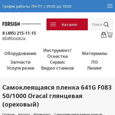
График работы: ПН-ПТ с 09:00 до 18:00
Каталог
8 (495) 215-11-15
info@forsign.ru
Инструмент/
Оборудование
Материалы
Оснастка
Запчасти
Сервис
ПО
Услуги резки
Видео станков
Лизинг
Самоклеящаяся пленка 641G F083
50/1000 Oracal глянцевая
(ореховый)
Главная
Каталог
Материалы
Самоклеящиеся пленки (новые)