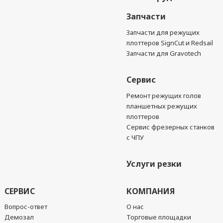
Запчасти
Запчасти для режущих
плоттеров SignCut и Redsail
Запчасти для Gravotech
Сервис
Ремонт режущих голов
планшетных режущих
плоттеров
Сервис фрезерных станков
с ЧПУ
Услуги резки
СЕРВИС
КОМПАНИЯ
Вопрос-ответ
О нас
Демозал
Торговые площадки