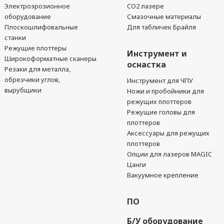
Электроэрозионное
CO2 лазере
оборудование
Смазочные материалы
Плоскошлифовальные
Для табличек Брайля
станки
Режущие плоттеры
Инструмент и
Широкоформатные сканеры
оснастка
Резаки для металла,
обрезчики углов,
Инструмент для ЧПУ
вырубщики
Ножи и пробойники для
режущих плоттеров
Режущие головы для
плоттеров
Аксессуары для режущих
плоттеров
Опции для лазеров MAGIC
Цанги
Вакуумное крепление
ПО
Б/У оборудование