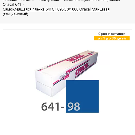
Oracal 641
Самоклеящаяся пленка 641G F098 50/1000 Oracal глянцевая
(генциановый)
Cрок поставки
от 1 до 30 дней