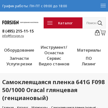
График работы: ПН-ПТ с 09:00 до 18:00
Каталог
8 (495) 215-11-15
info@forsign.ru
Инструмент/
Оборудование
Материалы
Оснастка
Запчасти
Сервис
ПО
Услуги резки
Видео станков
Лизинг
Самоклеящаяся пленка 641G F098
50/1000 Oracal глянцевая
(генциановый)
Главная
Каталог
Материалы
Самоклеящиеся пленки (новые)