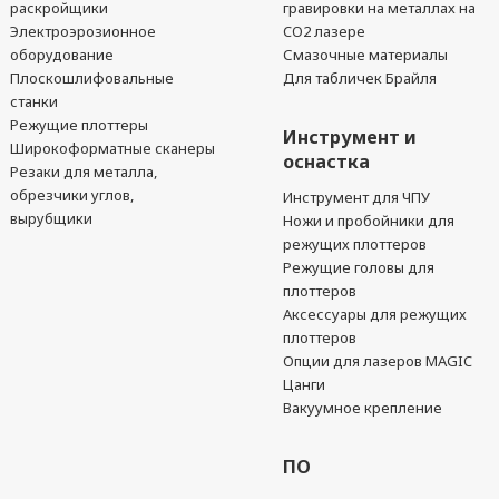
раскройщики
гравировки на металлах на
Электроэрозионное
CO2 лазере
оборудование
Смазочные материалы
Плоскошлифовальные
Для табличек Брайля
станки
Режущие плоттеры
Инструмент и
Широкоформатные сканеры
оснастка
Резаки для металла,
обрезчики углов,
Инструмент для ЧПУ
вырубщики
Ножи и пробойники для
режущих плоттеров
Режущие головы для
плоттеров
Аксессуары для режущих
плоттеров
Опции для лазеров MAGIC
Цанги
Вакуумное крепление
ПО