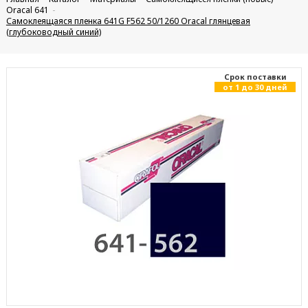
Oracal 641
Самоклеящаяся пленка 641G F562 50/1260 Oracal глянцевая
(глубоководный синий)
Cрок поставки
от 1 до 30 дней