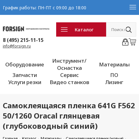
График работы: ПН-ПТ с 09:00 до 18:00
Каталог
8 (495) 215-11-15
info@forsign.ru
Инструмент/
Оборудование
Материалы
Оснастка
Запчасти
Сервис
ПО
Услуги резки
Видео станков
Лизинг
Самоклеящаяся пленка 641G F562
50/1260 Oracal глянцевая
(глубоководный синий)
Главная
Каталог
Материалы
Самоклеящиеся пленки (новые)