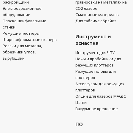
раскройщики
гравировки на металлах на
Электроэрозионное
CO2 лазере
оборудование
Смазочные материалы
Плоскошлифовальные
Для табличек Брайля
станки
Режущие плоттеры
Инструмент и
Широкоформатные сканеры
оснастка
Резаки для металла,
обрезчики углов,
Инструмент для ЧПУ
вырубщики
Ножи и пробойники для
режущих плоттеров
Режущие головы для
плоттеров
Аксессуары для режущих
плоттеров
Опции для лазеров MAGIC
Цанги
Вакуумное крепление
ПО