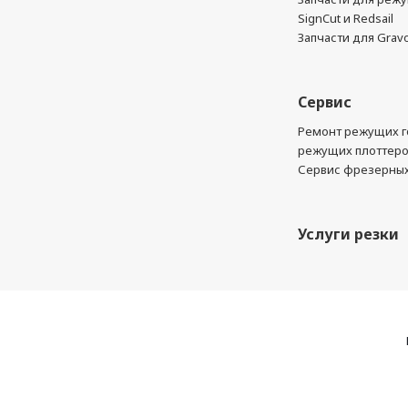
SignCut и Redsail
Запчасти для Grav
Сервис
Ремонт режущих г
режущих плоттер
Сервис фрезерных
Услуги резки