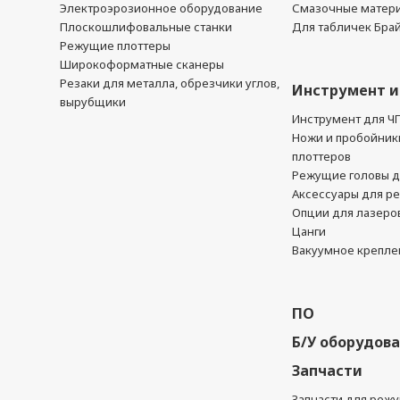
Электроэрозионное оборудование
Смазочные матер
Плоскошлифовальные станки
Для табличек Бра
Режущие плоттеры
Широкоформатные сканеры
Резаки для металла, обрезчики углов,
Инструмент и
вырубщики
Инструмент для Ч
Ножи и пробойник
плоттеров
Режущие головы д
Аксессуары для р
Опции для лазеро
Цанги
Вакуумное крепле
ПО
Б/У оборудов
Запчасти
Запчасти для реж