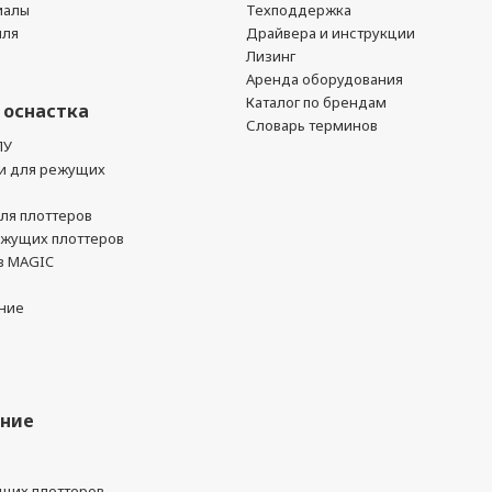
иалы
Техподдержка
йля
Драйвера и инструкции
Лизинг
Аренда оборудования
Каталог по брендам
 оснастка
Словарь терминов
ПУ
и для режущих
ля плоттеров
ежущих плоттеров
в MAGIC
ние
ание
ущих плоттеров