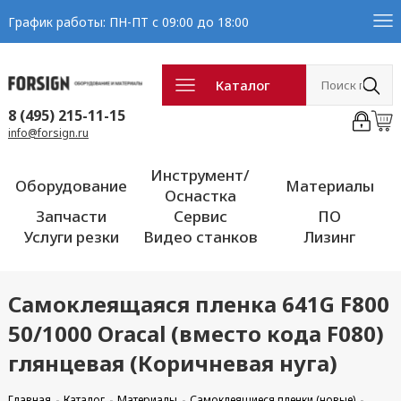
График работы: ПН-ПТ с 09:00 до 18:00
Каталог
8 (495) 215-11-15
info@forsign.ru
Инструмент/
Оборудование
Материалы
Оснастка
Запчасти
Сервис
ПО
Услуги резки
Видео станков
Лизинг
Самоклеящаяся пленка 641G F800
50/1000 Oracal (вместо кода F080)
глянцевая (Коричневая нуга)
Главная
Каталог
Материалы
Самоклеящиеся пленки (новые)