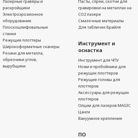
Лазерные гравёры и
Пасты, спреи, скотчи для
раскройщики
гравировки на металлах на
Электроэрозионное
CO2 лазере
оборудование
Смазочные материалы
Плоскошлифовальные
Для табличек Брайля
станки
Режущие плоттеры
Инструмент и
Широкоформатные сканеры
оснастка
Резаки для металла,
обрезчики углов,
Инструмент для ЧПУ
вырубщики
Ножи и пробойники для
режущих плоттеров
Режущие головы для
плоттеров
Аксессуары для режущих
плоттеров
Опции для лазеров MAGIC
Цанги
Вакуумное крепление
ПО