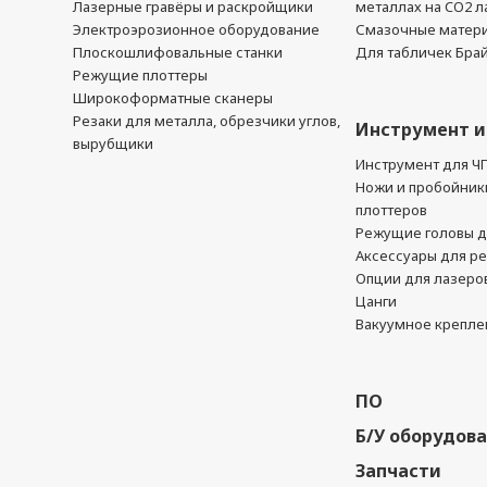
Лазерные гравёры и раскройщики
металлах на CO2 л
Электроэрозионное оборудование
Смазочные матер
Плоскошлифовальные станки
Для табличек Бра
Режущие плоттеры
Широкоформатные сканеры
Резаки для металла, обрезчики углов,
Инструмент и
вырубщики
Инструмент для Ч
Ножи и пробойник
плоттеров
Режущие головы д
Аксессуары для р
Опции для лазеро
Цанги
Вакуумное крепле
ПО
Б/У оборудов
Запчасти