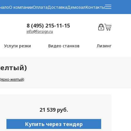
чало
О компании
Оплата
Доставка
Демозал
Контакты
8 (495) 215-11-15
info@forsign.ru
Услуги резки
Видео станков
Лизинг
желтый)
(ярко-желтый)
21 539 руб.
Купить через тендер