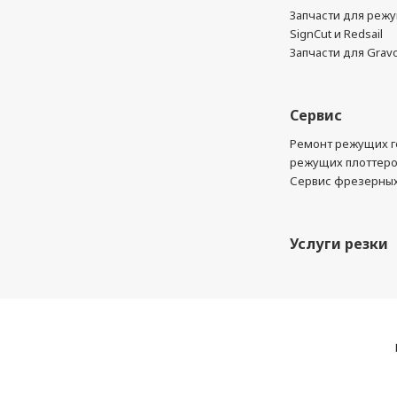
Запчасти для реж
SignCut и Redsail
Запчасти для Grav
Сервис
Ремонт режущих г
режущих плоттер
Сервис фрезерных
Услуги резки