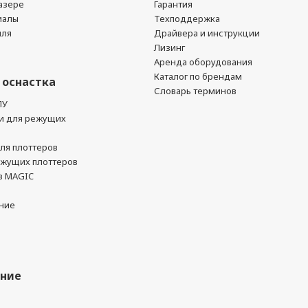
азере
Гарантия
иалы
Техподдержка
йля
Драйвера и инструкции
Лизинг
Аренда оборудования
Каталог по брендам
 оснастка
Словарь терминов
ПУ
и для режущих
ля плоттеров
ежущих плоттеров
в MAGIC
ние
ание