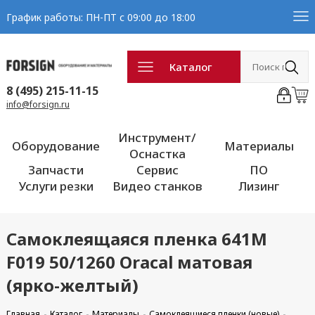
График работы: ПН-ПТ с 09:00 до 18:00
Каталог
8 (495) 215-11-15
info@forsign.ru
Инструмент/
Оборудование
Материалы
Оснастка
Запчасти
Сервис
ПО
Услуги резки
Видео станков
Лизинг
Самоклеящаяся пленка 641M
F019 50/1260 Oracal матовая
(ярко-желтый)
Главная
Каталог
Материалы
Самоклеящиеся пленки (новые)