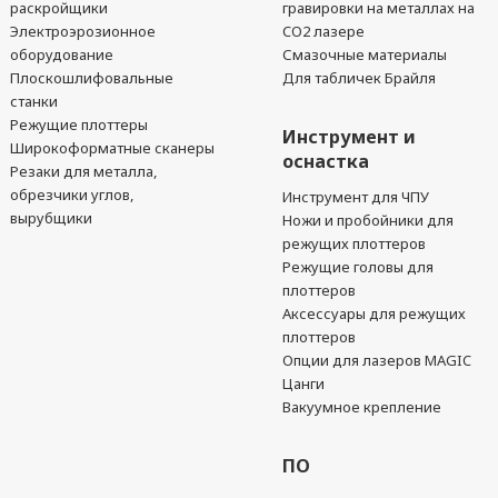
раскройщики
гравировки на металлах на
Электроэрозионное
CO2 лазере
оборудование
Смазочные материалы
Плоскошлифовальные
Для табличек Брайля
станки
Режущие плоттеры
Инструмент и
Широкоформатные сканеры
оснастка
Резаки для металла,
обрезчики углов,
Инструмент для ЧПУ
вырубщики
Ножи и пробойники для
режущих плоттеров
Режущие головы для
плоттеров
Аксессуары для режущих
плоттеров
Опции для лазеров MAGIC
Цанги
Вакуумное крепление
ПО