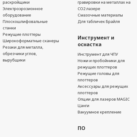
раскройщики
гравировки на металлах на
Электроэрозионное
CO2 лазере
оборудование
Смазочные материалы
Плоскошлифовальные
Для табличек Брайля
станки
Режущие плоттеры
Инструмент и
Широкоформатные сканеры
оснастка
Резаки для металла,
обрезчики углов,
Инструмент для ЧПУ
вырубщики
Ножи и пробойники для
режущих плоттеров
Режущие головы для
плоттеров
Аксессуары для режущих
плоттеров
Опции для лазеров MAGIC
Цанги
Вакуумное крепление
ПО