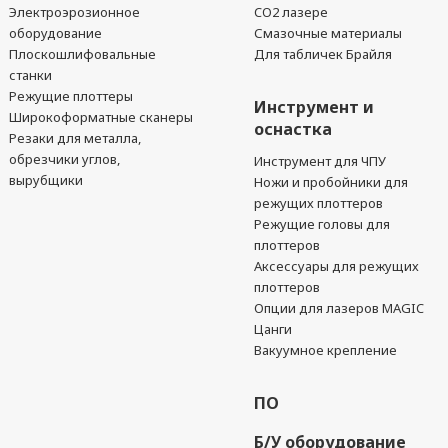
Электроэрозионное
CO2 лазере
оборудование
Смазочные материалы
Плоскошлифовальные
Для табличек Брайля
станки
Режущие плоттеры
Инструмент и
Широкоформатные сканеры
оснастка
Резаки для металла,
обрезчики углов,
Инструмент для ЧПУ
вырубщики
Ножи и пробойники для
режущих плоттеров
Режущие головы для
плоттеров
Аксессуары для режущих
плоттеров
Опции для лазеров MAGIC
Цанги
Вакуумное крепление
ПО
Б/У оборудование