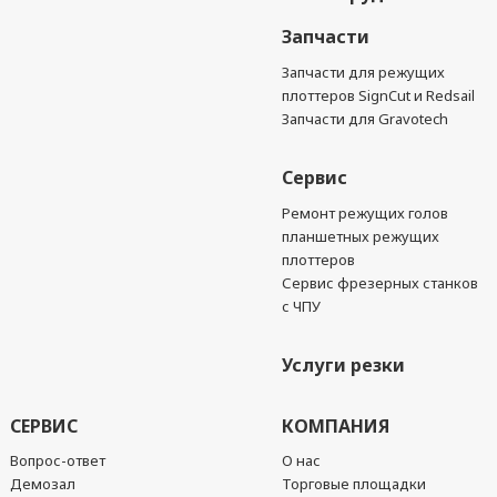
Запчасти
Запчасти для режущих
плоттеров SignCut и Redsail
Запчасти для Gravotech
Сервис
Ремонт режущих голов
планшетных режущих
плоттеров
Сервис фрезерных станков
с ЧПУ
Услуги резки
СЕРВИС
КОМПАНИЯ
Вопрос-ответ
О нас
Демозал
Торговые площадки