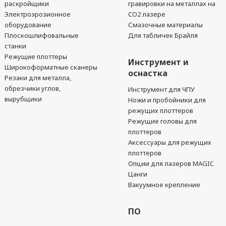
раскройщики
гравировки на металлах на
Электроэрозионное
CO2 лазере
оборудование
Смазочные материалы
Плоскошлифовальные
Для табличек Брайля
станки
Режущие плоттеры
Инструмент и
Широкоформатные сканеры
оснастка
Резаки для металла,
обрезчики углов,
Инструмент для ЧПУ
вырубщики
Ножи и пробойники для
режущих плоттеров
Режущие головы для
плоттеров
Аксессуары для режущих
плоттеров
Опции для лазеров MAGIC
Цанги
Вакуумное крепление
ПО