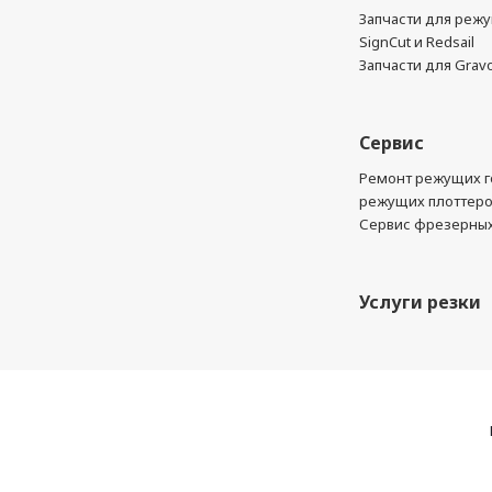
Запчасти для реж
SignCut и Redsail
Запчасти для Grav
Сервис
Ремонт режущих г
режущих плоттер
Сервис фрезерных
Услуги резки