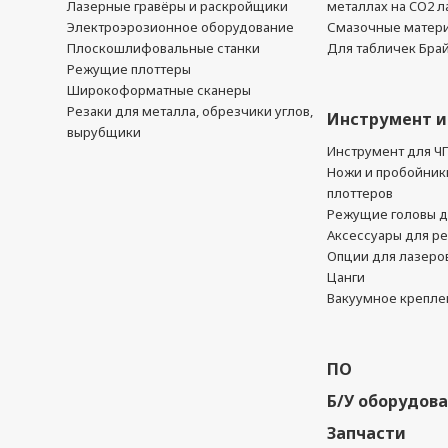
Лазерные гравёры и раскройщики
металлах на CO2 л
Электроэрозионное оборудование
Смазочные матер
Плоскошлифовальные станки
Для табличек Бра
Режущие плоттеры
Широкоформатные сканеры
Резаки для металла, обрезчики углов,
Инструмент и
вырубщики
Инструмент для Ч
Ножи и пробойник
плоттеров
Режущие головы д
Аксессуары для р
Опции для лазеро
Цанги
Вакуумное крепле
ПО
Б/У оборудов
Запчасти