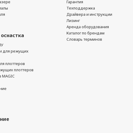
азере
Гарантия
иалы
Техподдержка
йля
Драйвера и инструкции
Лизинг
Аренда оборудования
Каталог по брендам
 оснастка
Словарь терминов
ПУ
и для режущих
ля плоттеров
ежущих плоттеров
в MAGIC
ние
ание