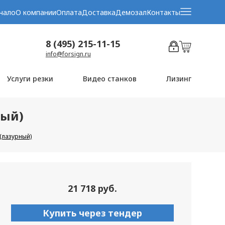
чало
О компании
Оплата
Доставка
Демозал
Контакты
8 (495) 215-11-15
info@forsign.ru
Услуги резки
Видео станков
Лизинг
ный)
(лазурный)
21 718 руб.
Купить через тендер