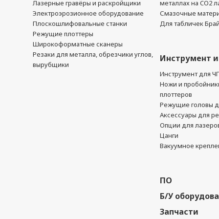
Лазерные гравёры и раскройщики
металлах на CO2 л
Электроэрозионное оборудование
Смазочные матер
Плоскошлифовальные станки
Для табличек Бра
Режущие плоттеры
Широкоформатные сканеры
Резаки для металла, обрезчики углов,
Инструмент и
вырубщики
Инструмент для Ч
Ножи и пробойник
плоттеров
Режущие головы д
Аксессуары для р
Опции для лазеро
Цанги
Вакуумное крепле
ПО
Б/У оборудов
Запчасти