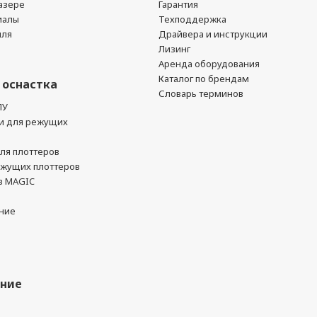
азере
Гарантия
иалы
Техподдержка
йля
Драйвера и инструкции
Лизинг
Аренда оборудования
Каталог по брендам
 оснастка
Словарь терминов
ПУ
и для режущих
ля плоттеров
ежущих плоттеров
в MAGIC
ние
ание