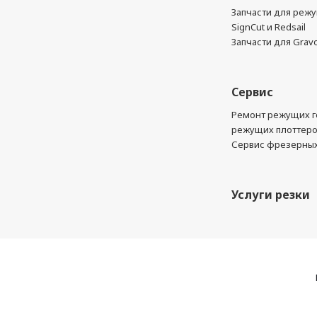
Запчасти для реж
SignCut и Redsail
Запчасти для Grav
Сервис
Ремонт режущих г
режущих плоттер
Сервис фрезерных
Услуги резки