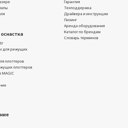
азере
Гарантия
иалы
Техподдержка
йля
Драйвера и инструкции
Лизинг
Аренда оборудования
Каталог по брендам
 оснастка
Словарь терминов
ПУ
и для режущих
ля плоттеров
ежущих плоттеров
в MAGIC
ние
ание