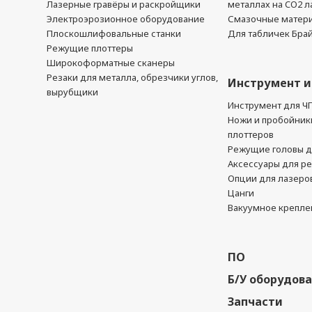
Лазерные гравёры и раскройщики
металлах на CO2 л
Электроэрозионное оборудование
Смазочные матер
Плоскошлифовальные станки
Для табличек Бра
Режущие плоттеры
Широкоформатные сканеры
Резаки для металла, обрезчики углов,
Инструмент и
вырубщики
Инструмент для Ч
Ножи и пробойник
плоттеров
Режущие головы д
Аксессуары для р
Опции для лазеро
Цанги
Вакуумное крепле
ПО
Б/У оборудов
Запчасти