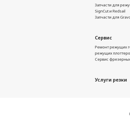
Запчасти для реж
SignCut и Redsail
Запчасти для Grav
Сервис
Ремонт режущих г
режущих плоттер
Сервис фрезерных
Услуги резки