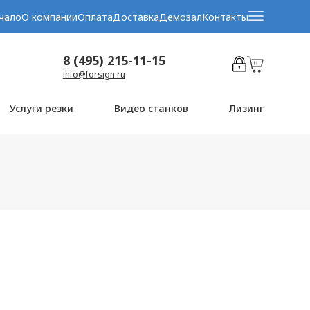
чало
О компании
Оплата
Доставка
Демозал
Контакты
8 (495) 215-11-15
info@forsign.ru
Услуги резки
Видео станков
Лизинг